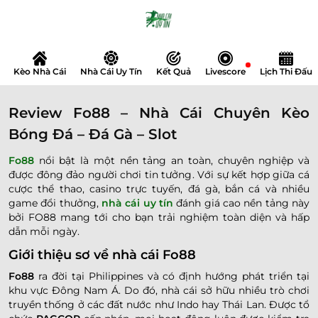
Bỏ
qua
nội
dung
Kèo Nhà Cái
Kết Quả
Lịch Thi Đấu
Nhà Cái Uy Tín
Livescore
Review Fo88 – Nhà Cái Chuyên Kèo
Bóng Đá – Đá Gà – Slot
Fo88
nổi bật là một nền tảng an toàn, chuyên nghiệp và
được đông đảo người chơi tin tưởng. Với sự kết hợp giữa cá
cược thể thao, casino trực tuyến, đá gà, bắn cá và nhiều
game đổi thưởng,
nhà cái uy tín
đánh giá cao nền tảng này
bởi FO88 mang tới cho bạn trải nghiệm toàn diện và hấp
dẫn mỗi ngày.
Giới thiệu sơ về nhà cái Fo88
Fo88
ra đời tại Philippines và có định hướng phát triển tại
khu vực Đông Nam Á. Do đó, nhà cái sở hữu nhiều trò chơi
truyền thống ở các đất nước như Indo hay Thái Lan. Được tổ