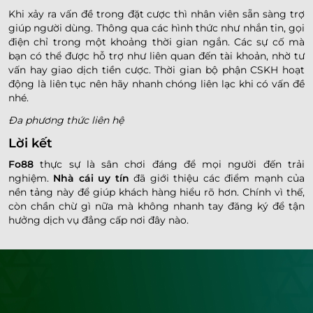
Khi xảy ra vấn đề trong đặt cược thì nhân viên sẵn sàng trợ
giúp người dùng. Thông qua các hình thức như nhắn tin, gọi
điện chỉ trong một khoảng thời gian ngắn. Các sự cố mà
bạn có thể được hỗ trợ như liên quan đến tài khoản, nhờ tư
vấn hay giao dịch tiền cược. Thời gian bộ phận CSKH hoạt
động là liên tục nên hãy nhanh chóng liên lạc khi có vấn đề
nhé.
Đa phương thức liên hệ
Lời kết
Fo88
thực sự là sân chơi đáng để mọi người đến trải
nghiệm.
Nhà cái uy tín
đã giới thiệu các điểm mạnh của
nền tảng này để giúp khách hàng hiểu rõ hơn. Chính vì thế,
còn chần chừ gì nữa mà không nhanh tay đăng ký để tận
hưởng dịch vụ đẳng cấp nơi đây nào.