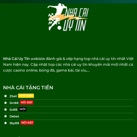
Nhà Cái Uy Tín
webiste đánh giá & xếp hạng top nhà cái uy tín nhất Việt
Nam hiện nay. Cập nhật top các nhà cái uy tín khuyến mãi mới nhất cá
cược casino online, bóng đá, game bài, tài xỉu,…
NHÀ CÁI TẶNG TIỀN
Zbet
Sin88
Sv88
Debet
Sky88