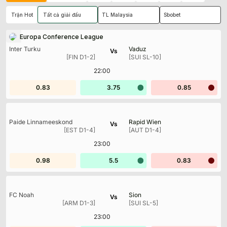
Trận Hot
Trận Hot
TL Malaysia
TL Malaysia
Sbobet
Sbobet
Tất cả giải đấu
Giải đấu
HPD
1X2
Tài xỉu
Europa Conference League
Inter Turku
Vaduz
Vs
[FIN D1-2]
[SUI SL-10]
22:00
0.83
3.75
0.85
Paide Linnameeskond
Rapid Wien
Vs
[EST D1-4]
[AUT D1-4]
23:00
0.98
5.5
0.83
FC Noah
Sion
Vs
[ARM D1-3]
[SUI SL-5]
23:00