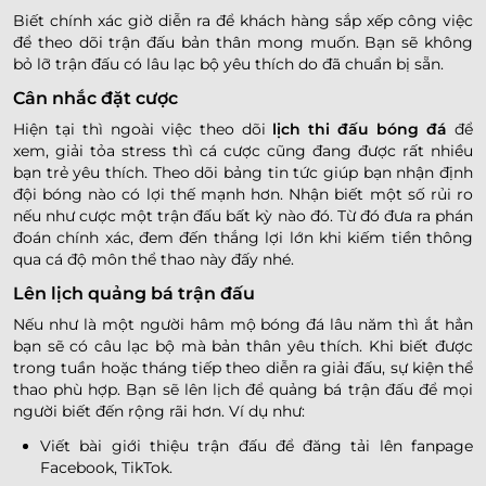
Biết chính xác giờ diễn ra để khách hàng sắp xếp công việc
để theo dõi trận đấu bản thân mong muốn. Bạn sẽ không
bỏ lỡ trận đấu có lâu lạc bộ yêu thích do đã chuẩn bị sẵn.
Cân nhắc đặt cược
Hiện tại thì ngoài việc theo dõi
lịch thi đấu bóng đá
để
xem, giải tỏa stress thì cá cược cũng đang được rất nhiều
bạn trẻ yêu thích. Theo dõi bảng tin tức giúp bạn nhận định
đội bóng nào có lợi thế mạnh hơn. Nhận biết một số rủi ro
nếu như cược một trận đấu bất kỳ nào đó. Từ đó đưa ra phán
đoán chính xác, đem đến thắng lợi lớn khi kiếm tiền thông
qua cá độ môn thể thao này đấy nhé.
Lên lịch quảng bá trận đấu
Nếu như là một người hâm mộ bóng đá lâu năm thì ắt hẳn
bạn sẽ có câu lạc bộ mà bản thân yêu thích. Khi biết được
trong tuần hoặc tháng tiếp theo diễn ra giải đấu, sự kiện thể
thao phù hợp. Bạn sẽ lên lịch để quảng bá trận đấu để mọi
người biết đến rộng rãi hơn. Ví dụ như:
Viết bài giới thiệu trận đấu để đăng tải lên fanpage
Facebook, TikTok.