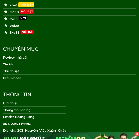
Zbet
Sin88
Sv88
Debet
Sky88
CHUYÊN MỤC
Review nhà cái
Tin tức
Thủ thuật
Điều khoản
THÔNG TIN
Giới thiệu
Thông tin liên hệ
Leader Hoàng Long
SĐT: 0367894462
Địa chỉ: 203 Nguyễn Viết Xuân, Châu
Cầu, Phủ Lý, Hà Nam, Việt Nam