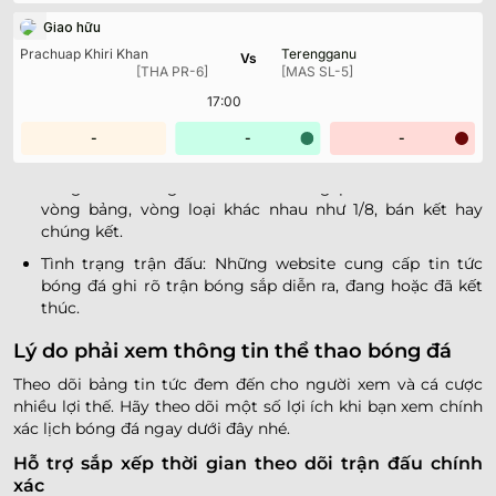
theo logo của từng câu lạc bộ.
Giao hữu
Giải đấu: Ghi rõ trận đấu này thuộc giải nào để khách
Prachuap Khiri Khan
Terengganu
hàng đối chiếu với những website khác. Bạn nên ưu tiên
Vs
[THA PR-6]
[MAS SL-5]
xem những giải quốc tế lớn, chuyên nghiệp như World
Cup hay Euro để đem đến trải nghiệm hấp dẫn hơn.
17:00
Địa điểm:
Lịch thi đấu bóng đá
phải nêu rõ sân vận
-
-
-
động, thành phố, quốc gia diễn ra.
Vòng đấu: Các giải đấu lớn thường phân thành nhiều
vòng bảng, vòng loại khác nhau như 1/8, bán kết hay
chúng kết.
Tình trạng trận đấu: Những website cung cấp tin tức
bóng đá ghi rõ trận bóng sắp diễn ra, đang hoặc đã kết
thúc.
Lý do phải xem thông tin thể thao bóng đá
Theo dõi bảng tin tức đem đến cho người xem và cá cược
nhiều lợi thế. Hãy theo dõi một số lợi ích khi bạn xem chính
xác lịch bóng đá ngay dưới đây nhé.
Hỗ trợ sắp xếp thời gian theo dõi trận đấu chính
xác