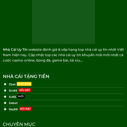
Nhà Cái Uy Tín
webiste đánh giá & xếp hạng top nhà cái uy tín nhất Việt
Nam hiện nay. Cập nhật top các nhà cái uy tín khuyến mãi mới nhất cá
cược casino online, bóng đá, game bài, tài xỉu,…
NHÀ CÁI TẶNG TIỀN
Zbet
Sin88
Sv88
Debet
Sky88
CHUYÊN MỤC