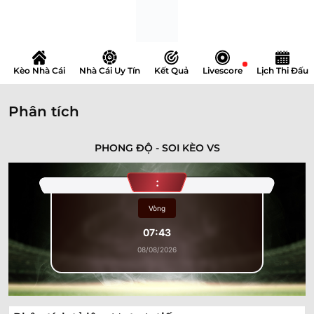
Bỏ
qua
nội
dung
Kèo Nhà Cái
Kết Quả
Lịch Thi Đấu
Nhà Cái Uy Tín
Livescore
Phân tích
PHONG ĐỘ - SOI KÈO VS
:
Vòng
07:43
08/08/2026