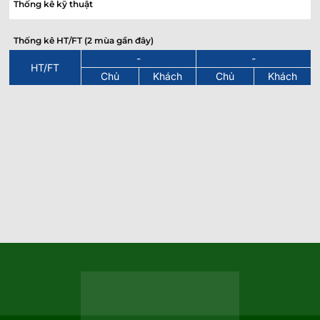
Thống kê kỹ thuật
Thống kê HT/FT (2 mùa gần đây)
-
-
HT/FT
Chủ
Khách
Chủ
Khách