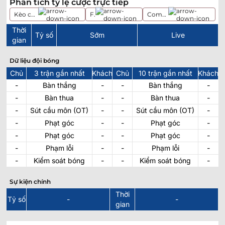
Phân tích tỷ lệ cược trực tiếp
Kèo châu Á
FT
Company
Thời
Tỷ số
Sớm
Live
gian
Dữ liệu đội bóng
Chủ
3 trận gần nhất
Khách
Chủ
10 trận gần nhất
Khách
-
Bàn thắng
-
-
Bàn thắng
-
-
Bàn thua
-
-
Bàn thua
-
-
Sút cầu môn (OT)
-
-
Sút cầu môn (OT)
-
-
Phạt góc
-
-
Phạt góc
-
-
Phạt góc
-
-
Phạt góc
-
-
Phạm lỗi
-
-
Phạm lỗi
-
-
Kiểm soát bóng
-
-
Kiểm soát bóng
-
Sự kiện chính
Thời
Tỷ số
-
-
gian