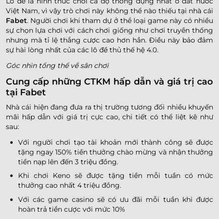
Lô đề là hình thức chơi cá độ thông dụng nhất ở đất nước
Việt Nam, vì vậy trò chơi này không thể nào thiếu tại nhà cái
Fabet
. Người chơi khi tham dự ở thể loại game này có nhiều
sự chọn lựa chơi với cách chơi giống như chơi truyền thống
nhưng mà tỉ lệ thắng cược cao hơn hẳn. Điều này bảo đảm
sự hài lòng nhất của các lô đề thủ thế hệ 4.0.
Góc nhìn tổng thể về sân chơi
Cung cấp những CTKM hấp dẫn và giá trị cao
tại Fabet
Nhà cái hiện đang đưa ra thị trường tương đối nhiều khuyến
mãi hấp dẫn với giá trị cực cao, chi tiết có thể liệt kê như
sau:
Với người chơi tạo tài khoản mới thành công sẽ được
tặng ngay 150% tiền thưởng chào mừng và nhận thưởng
tiền nạp lên đến 3 triệu đồng.
Khi chơi Keno sẽ được tặng tiền mỗi tuần có mức
thưởng cao nhất 4 triệu đồng.
Với các game casino sẽ có ưu đãi mỗi tuần khi được
hoàn trả tiền cược với mức 10%