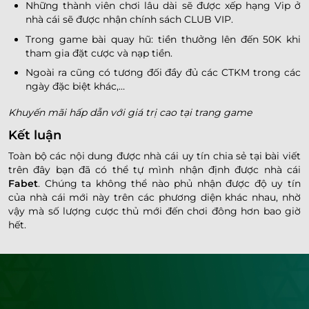
Những thành viên chơi lâu dài sẽ được xếp hạng Vip ở
nhà cái sẽ được nhận chính sách CLUB VIP.
Trong game bài quay hũ: tiền thưởng lên đến 50K khi
tham gia đặt cược và nạp tiền.
Ngoài ra cũng có tương đối đầy đủ các CTKM trong các
ngày đặc biệt khác,…
Khuyến mãi hấp dẫn với giá trị cao tại trang game
Kết luận
Toàn bộ các nội dung được nhà cái uy tín chia sẻ tại bài viết
trên đây bạn đã có thể tự mình nhận định được nhà cái
Fabet
. Chúng ta không thể nào phủ nhận được độ uy tín
của nhà cái mới này trên các phương diện khác nhau, nhờ
vậy mà số lượng cược thủ mới đến chơi đông hơn bao giờ
hết.