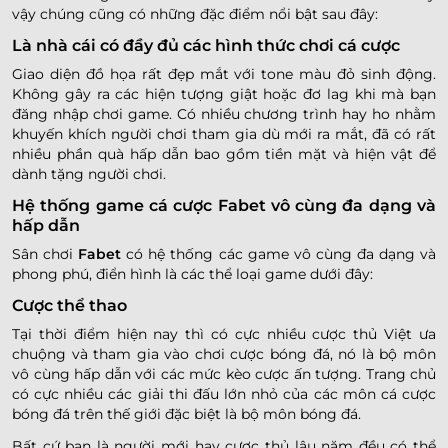
vậy chúng cũng có những đặc điểm nổi bật sau đây:
Là nhà cái có đầy đủ các hình thức chơi cá cược
Giao diện đồ họa rất đẹp mắt với tone màu đỏ sinh động.
Không gây ra các hiện tượng giật hoặc đơ lag khi mà bạn
đăng nhập chơi game. Có nhiều chương trình hay ho nhằm
khuyến khích người chơi tham gia dù mới ra mắt, đã có rất
nhiều phần quà hấp dẫn bao gồm tiền mặt và hiện vật để
dành tặng người chơi.
Hệ thống game cá cược Fabet vô cùng đa dạng và
hấp dẫn
Sân chơi
Fabet
có hệ thống các game vô cùng đa dạng và
phong phú, điển hình là các thể loại game dưới đây:
Cược thể thao
Tại thời điểm hiện nay thì có cực nhiều cược thủ Việt ưa
chuộng và tham gia vào chơi cược bóng đá, nó là bộ môn
vô cùng hấp dẫn với các mức kèo cược ấn tượng. Trang chủ
có cực nhiều các giải thi đấu lớn nhỏ của các môn cá cược
bóng đá trên thế giới đặc biệt là bộ môn bóng đá.
Bất cứ bạn là người mới hay cược thủ lâu năm đều có thể