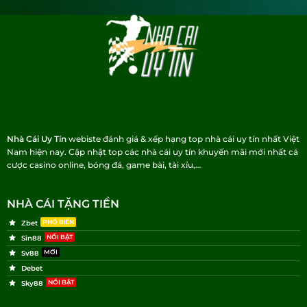
Nhà Cái Uy Tín
webiste đánh giá & xếp hạng top nhà cái uy tín nhất Việt
Nam hiện nay. Cập nhật top các nhà cái uy tín khuyến mãi mới nhất cá
cược casino online, bóng đá, game bài, tài xỉu,…
NHÀ CÁI TẶNG TIỀN
Zbet
Sin88
Sv88
Debet
Sky88