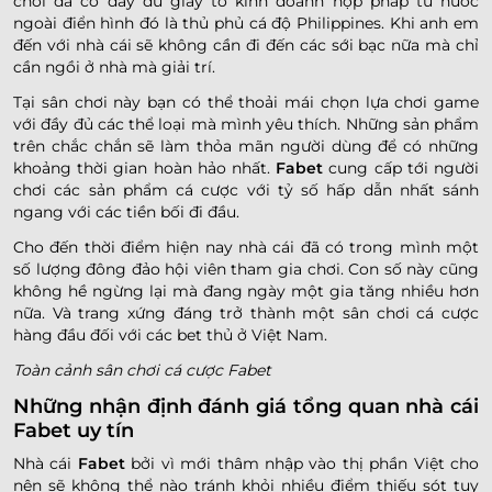
chơi đã có đầy đủ giấy tờ kinh doanh hợp pháp từ nước
ngoài điển hình đó là thủ phủ cá độ Philippines. Khi anh em
đến với nhà cái sẽ không cần đi đến các sới bạc nữa mà chỉ
cần ngồi ở nhà mà giải trí.
Tại sân chơi này bạn có thể thoải mái chọn lựa chơi game
với đầy đủ các thể loại mà mình yêu thích. Những sản phẩm
trên chắc chắn sẽ làm thỏa mãn người dùng để có những
khoảng thời gian hoàn hảo nhất.
Fabet
cung cấp tới người
chơi các sản phẩm cá cược với tỷ số hấp dẫn nhất sánh
ngang với các tiền bối đi đầu.
Cho đến thời điểm hiện nay nhà cái đã có trong mình một
số lượng đông đảo hội viên tham gia chơi. Con số này cũng
không hề ngừng lại mà đang ngày một gia tăng nhiều hơn
nữa. Và trang xứng đáng trở thành một sân chơi cá cược
hàng đầu đối với các bet thủ ở Việt Nam.
Toàn cảnh sân chơi cá cược Fabet
Những nhận định đánh giá tổng quan nhà cái
Fabet uy tín
Nhà cái
Fabet
bởi vì mới thâm nhập vào thị phần Việt cho
nên sẽ không thể nào tránh khỏi nhiều điểm thiếu sót tuy