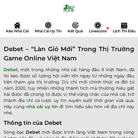
Bỏ
qua
nội
dung
Kèo Nhà Cái
Kết Quả
Lịch Thi Đấu
Nhà Cái Uy Tín
Livescore
Debet – “Làn Gió Mới” Trong Thị Trường
Game Online Việt Nam
Debet
, một trong những nhà cái hàng đầu ở Việt Nam, đã
lôi kéo được số lượng hội viên lớn ngay từ những ngày đầu
tiên tham gia thị trường. Dù chỉ mới chính thức ra đời từ
năm 2020, tuy nhiên những thành tích mà thương hiệu gặt
hái được đã chứng tỏ được vị thế vững chắc của nhà cái, trở
thành địa chỉ cá cược uy tín xuyên suốt thời gian vừa qua.
Hãy cùng
nhà cái uy tín
đi tìm hiểu sâu hơn về địa chỉ này
nhé.
Thông tin của Debet
Sòng bạc
Debet
mới được trình làng Việt Nam trong vòng