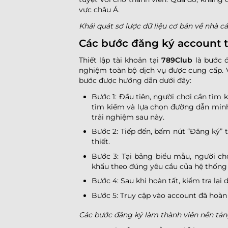
vực châu Á.
Khái quát sơ lược dữ liệu cơ bản về nhà c
Các bước đăng ký account 
Thiết lập tài khoản tại
789Club
là bước đ
nghiệm toàn bộ dịch vụ được cung cấp. V
bước được hướng dẫn dưới đây:
Bước 1: Đầu tiên, người chơi cần tìm 
tìm kiếm và lựa chọn đường dẫn minh
trải nghiệm sau này.
Bước 2: Tiếp đến, bấm nút “Đăng ký”
thiết.
Bước 3: Tại bảng biểu mẫu, người ch
khẩu theo đúng yêu cầu của hệ thống đ
Bước 4: Sau khi hoàn tất, kiểm tra lại
Bước 5: Truy cập vào account đã hoàn 
Các bước đăng ký làm thành viên nền tả