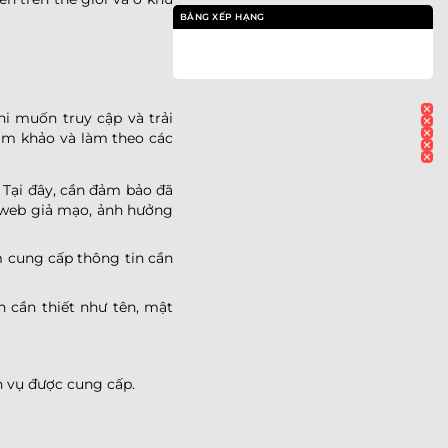
BẢNG XẾP HẠNG
hi muốn truy cập và trải
ham khảo và làm theo các
. Tại đây, cần đảm bảo đã
g web giả mạo, ảnh hưởng
m cung cấp thông tin cần
 cần thiết như tên, mật
ch vụ được cung cấp.