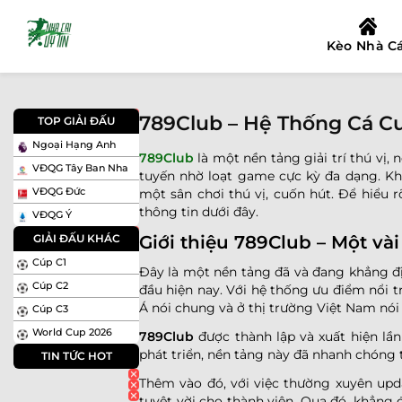
Bỏ
qua
Kèo Nhà Cá
nội
dung
789Club – Hệ Thống Cá Cư
TOP GIẢI ĐẤU
Ngoại Hạng Anh
789Club
là một nền tảng giải trí thú vị
VĐQG Tây Ban Nha
tuyến nhờ loạt game cực kỳ đa dạng. Kh
VĐQG Đức
một sân chơi thú vị, cuốn hút. Để hiểu 
thông tin dưới đây.
VĐQG Ý
GIẢI ĐẤU KHÁC
Giới thiệu 789Club – Một và
Cúp C1
Đây là một nền tảng đã và đang khẳng định
Cúp C2
đầu hiện nay. Với hệ thống ưu điểm nổi tr
Á nói chung và ở thị trường Việt Nam nói
Cúp C3
World Cup 2026
789Club
được thành lập và xuất hiện lần
phát triển, nền tảng này đã nhanh chóng t
TIN TỨC HOT
Thêm vào đó, với việc thường xuyên up
tuyệt vời cho thành viên. Qua đó, khẳng 