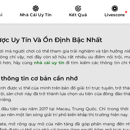
i
Kết Quả
Nhà Cái Uy Tín
Livescore
ợc Uy Tín Và Ổn Định Bậc Nhất
, nơi mà người chơi có thể tham gia trải nghiệm và tận hưởng 
ông chỉ vậy, nơi đây còn sở hữu rất nhiều ưu điểm nổi trội, 
rõ hơn, hãy cùng
nhà cái uy tín
đi tìm kiếm các thông tin chi 
i thông tin cơ bản cần nhớ
 được vị thế của mình trên bản đồ giải trí trực tuyến, trở thà
ội, sân chơi này đã trở thành lựa chọn ưu tiên của đông đảo th
 riêng.
 đầu tiên vào năm 2017 tại Macau, Trung Quốc. Chỉ trong thờ
ạo nên một làn sóng giải trí phổ biến khắp thị trường hiện nay.
date, mở rộng quy mô của nền tảng đã góp phần mang đến nhữ
định được vị thế của nhà cái trong lòng người hâm mộ trực tuyế