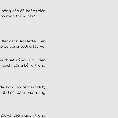
à nâng cấp để hoàn thiện
u bộ môn thú vị như:
 Blackjack. Roulette,…đến
hể dễ dàng tương tác với
kỹ thuật số vô cùng hiện
nh bạch, công bằng trong
á, bóng rổ, tennis với tỷ
p. Nhờ đó, đảm bảo mang
 một vài điểm quan trọng