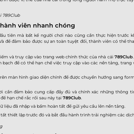
ái 789Club
thành viên nhanh chóng
ầu tiên mà bất kể người chơi nào cũng cần thực hiện trước k
à để đảm bảo được sự an toàn tuyệt đối, thành viên có thể t
kiếm và truy cập vào trang web chính thức của nhà cái
789Club
 bạch để có thể hạn chế việc truy cập vào các nền tảng, tran
 trên màn hình giao diện chính để được chuyển hướng sang for
ơi cần đảm bảo cung cấp đầy đủ và chính xác những thông tin
ể hạn chế rắc rối sau này tại
789Club
.
 dữ liệu đã nhập và bấm hoàn tất để gửi yêu cầu lên nền tảng.
tất thiết lập trước đó và bắt đầu hành trình trải nghiệm các dị
ng